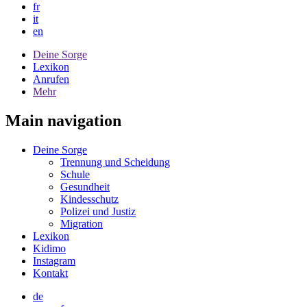
fr
it
en
Deine Sorge
Lexikon
Anrufen
Mehr
Main navigation
Deine Sorge
Trennung und Scheidung
Schule
Gesundheit
Kindesschutz
Polizei und Justiz
Migration
Lexikon
Kidimo
Instagram
Kontakt
de